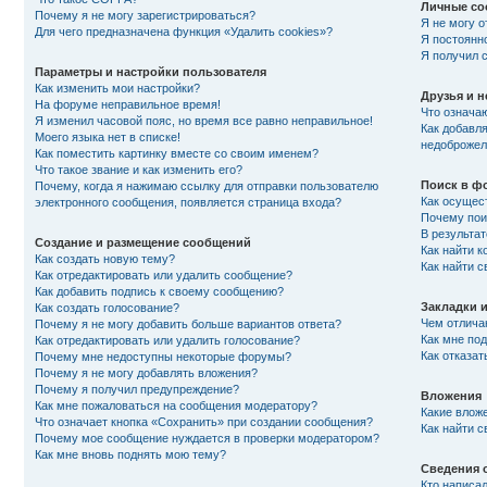
Личные со
Почему я не могу зарегистрироваться?
Я не могу 
Для чего предназначена функция «Удалить cookies»?
Я постоянн
Я получил 
Параметры и настройки пользователя
Как изменить мои настройки?
Друзья и 
На форуме неправильное время!
Что означа
Я изменил часовой пояс, но время все равно неправильное!
Как добавля
Моего языка нет в списке!
недоброжел
Как поместить картинку вместе со своим именем?
Что такое звание и как изменить его?
Поиск в ф
Почему, когда я нажимаю ссылку для отправки пользователю
Как осущес
электронного сообщения, появляется страница входа?
Почему пои
В результат
Создание и размещение сообщений
Как найти к
Как создать новую тему?
Как найти 
Как отредактировать или удалить сообщение?
Как добавить подпись к своему сообщению?
Закладки 
Как создать голосование?
Чем отлича
Почему я не могу добавить больше вариантов ответа?
Как мне по
Как отредактировать или удалить голосование?
Как отказат
Почему мне недоступны некоторые форумы?
Почему я не могу добавлять вложения?
Почему я получил предупреждение?
Вложения
Как мне пожаловаться на сообщения модератору?
Какие влож
Что означает кнопка «Сохранить» при создании сообщения?
Как найти 
Почему мое сообщение нуждается в проверки модератором?
Как мне вновь поднять мою тему?
Сведения 
Кто написа