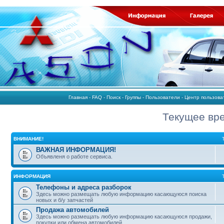
Главная
-
FAQ
-
Поиск
-
Группы
-
Пользователи
-
Центр пользов
Текущее вре
ВНИМАНИЕ!
ВАЖНАЯ ИНФОРМАЦИЯ!
Объявленя о работе сервиса.
ИНФОРМАЦИЯ
Телефоны и адреса разборок
Здесь можно размещать любую информацию касающуюся поиска
новых и б/у запчастей
Продажа автомобилей
Здесь можно размещать любую информацию касающуюся продажи,
покупки или обмена автомобилей