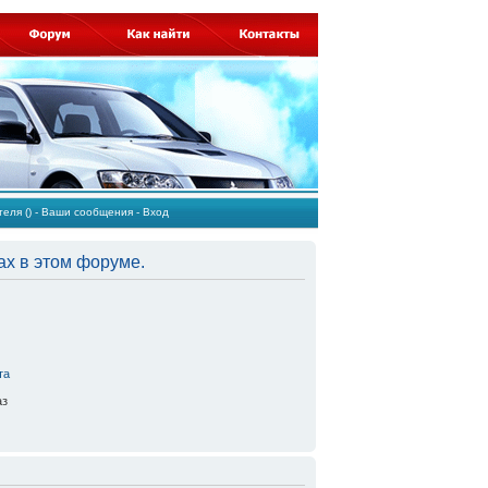
ателя
()
-
Ваши сообщения
-
Вход
ах в этом форуме.
та
аз