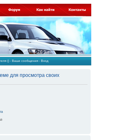
ателя
()
-
Ваши сообщения
-
Вход
еме для просмотра своих
та
аз