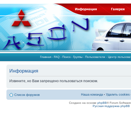
Главная
-
FAQ
-
Поиск
-
Группы
-
Пользователи
-
Центр пользов
Информация
Извините, но Вам запрещено пользоваться поиском.
Наша команда
•
Удалить cookies
Список форумов
Создано на основе
phpBB
® Forum Softwar
Русская поддержка phpBB