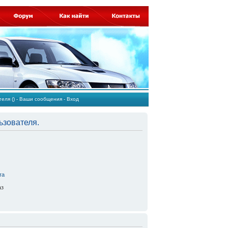
ателя
()
-
Ваши сообщения
-
Вход
ьзователя.
та
аз