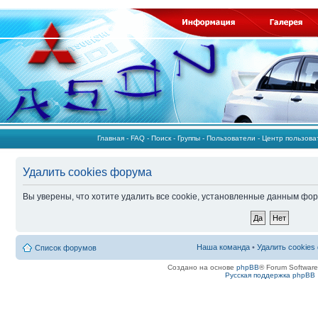
Главная
-
FAQ
-
Поиск
-
Группы
-
Пользователи
-
Центр пользов
Удалить cookies форума
Вы уверены, что хотите удалить все cookie, установленные данным фо
Наша команда
•
Удалить cookies
Список форумов
Создано на основе
phpBB
® Forum Softwar
Русская поддержка phpBB