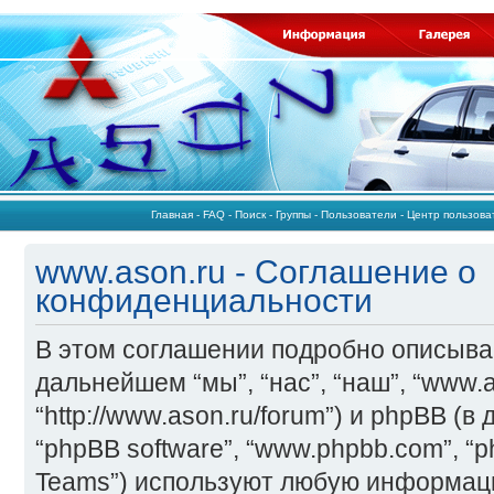
Главная
-
FAQ
-
Поиск
-
Группы
-
Пользователи
-
Центр пользов
www.ason.ru - Соглашение о
конфиденциальности
В этом соглашении подробно описывае
дальнейшем “мы”, “нас”, “наш”, “www.a
“http://www.ason.ru/forum”) и phpBB (в
“phpBB software”, “www.phpbb.com”, “
Teams”) используют любую информац