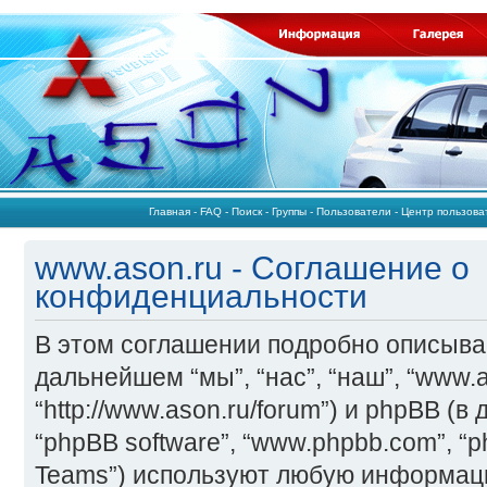
Главная
-
FAQ
-
Поиск
-
Группы
-
Пользователи
-
Центр пользов
www.ason.ru - Соглашение о
конфиденциальности
В этом соглашении подробно описывае
дальнейшем “мы”, “нас”, “наш”, “www.a
“http://www.ason.ru/forum”) и phpBB (в
“phpBB software”, “www.phpbb.com”, “
Teams”) используют любую информац