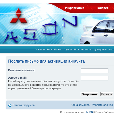
Главная
-
FAQ
-
Поиск
-
Группы
-
Пользователи
-
Центр пользов
Послать письмо для активации аккаунта
Имя пользователя:
Адрес e-mail:
E-mail адрес, связанный с Вашим аккаунтом. Если Вы
не изменили его в центре пользователя, то это e-mail
адрес, указанный Вами при регистрации.
Наша команда
•
Удалить cookies
Список форумов
Создано на основе
phpBB
® Forum Softwar