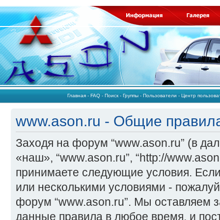
Главная
-
FAQ
-
Поиск
-
Группы
-
Пользователи
-
Центр пользов
www.ason.ru - Общие правил
Заходя на форум “www.ason.ru” (в да
«наш», “www.ason.ru”, “http://www.ason
принимаете следующие условия. Если
или несколькими условиями - пожалуй
форум “www.ason.ru”. Мы оставляем з
данные правила в любое время, и по