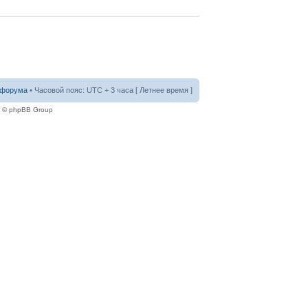
 форума
• Часовой пояс: UTC + 3 часа [ Летнее время ]
e © phpBB Group