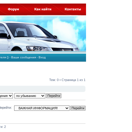
ателя
()
-
Ваши сообщения
-
Вход
Тем: 0 • Страница
1
из
1
ерейти:
и: 2