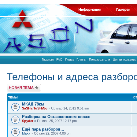
Главная
-
FAQ
-
Поиск
-
Группы
-
Пользователи
-
Центр пользов
Телефоны и адреса разбор
Начать новую тему
ТЕМЫ
О
МКАД 78км
SaSHa TuSHiNo
» Ср мар 14, 2012 9:51 am
Разборка на Осташковском шоссе
Spyder
» Пн июн 25, 2007 12:17 pm
Ещё пара разборов...
Maxx
» Сб сен 22, 2007 4:00 pm