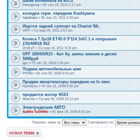
Шкив коленвала на 6G72
Georgynus
» Вт сен 18, 2012 2:17 pm
колодки торм. передние Kashiyama
habahaba
» Вс янв 23, 2011 6:26 pm
Ищется задний суппорт на Chariot 92г.
VIRT » Ср мар 09, 2011 2:51 pm
Колеса 7.5jx18 ET45.0 5*114.3x67.1 и покрышки
235/40R18 95Z
DmitryP » Ср мар 16, 2011 9:30 pm
OFF 185/65/R15 - 4шт бу. шины зимние и диски
5000руб
igor » Пт окт 15, 2010 2:06 pm
Подажа автомобильных шин
PVV82
» Вс ноя 09, 2008 9:04 pm
Продаю амортизаторы передние на Ix ланс
Nameloss » Чт сен 11, 2008 8:26 pm
продается мотор 4G63
Максим » Ср апр 30, 2008 10:12 pm
Электродетали АВТО
SaSHa TuSHiNo
» Вт фев 19, 2008 8:50 pm
Показать темы за:
Сортировать по:
Начать новую тему