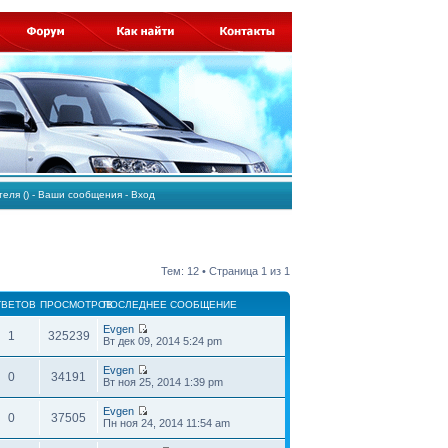
ателя
()
-
Ваши сообщения
-
Вход
Тем: 12 • Страница
1
из
1
ТВЕТОВ
ПРОСМОТРОВ
ПОСЛЕДНЕЕ СООБЩЕНИЕ
Evgen
1
325239
Вт дек 09, 2014 5:24 pm
Evgen
0
34191
Вт ноя 25, 2014 1:39 pm
Evgen
0
37505
Пн ноя 24, 2014 11:54 am