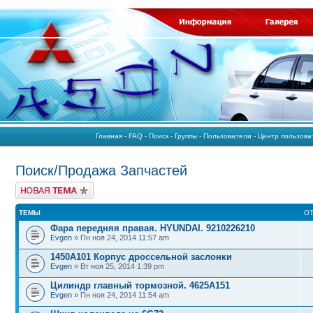
Главная
-
FAQ
-
Поиск
-
Группы
-
Пользователи
-
Центр пользов
Поиск/Продажа Запчастей
Начать новую тему
ТЕМЫ
О
Фара передняя правая. HYUNDAI. 9210226210
Evgen
» Пн ноя 24, 2014 11:57 am
1450A101 Корпус дроссельной заслонки
Evgen
» Вт ноя 25, 2014 1:39 pm
Цилиндр главный тормозной. 4625A151
Evgen
» Пн ноя 24, 2014 11:54 am