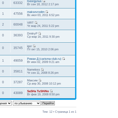
Georgynus
0
63332
Вт сен 18, 2012 2:17 pm
maksevrodim
1
47556
Вс июл 03, 2011 6:52 pm
VIRT
2
60048
Чт мар 24, 2011 5:22 pm
DmitryP
0
36393
Ср мар 16, 2011 9:30 pm
igor
0
35745
Пт окт 15, 2010 2:06 pm
Роман Д (carisma-club.ru)
1
49059
Вт июн 02, 2009 9:21 am
Nameloss
0
35811
Чт сен 11, 2008 8:26 pm
Максим
0
37287
Ср апр 30, 2008 10:12 pm
SaSHa TuSHiNo
0
43089
Вт фев 19, 2008 8:50 pm
Тем: 12 • Страница
1
из
1