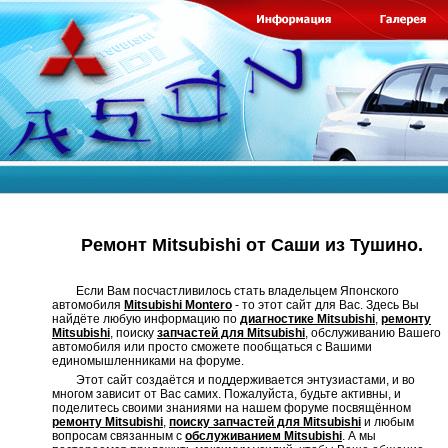
Ремонт Mitsubishi от Саши из Тушино.
Если Вам посчастливилось стать владельцем Японского
автомобиля
Mitsubishi Montero
- то этот сайт для Вас. Здесь Вы
найдёте любую информацию по
диагностике Mitsubishi
,
ремонту
Mitsubishi
, поиску
запчастей для Mitsubishi
, обслуживанию Вашего
автомобиля или просто сможете пообщаться с Вашими
единомышленниками на форуме.
Этот сайт создаётся и поддерживается энтузиастами, и во
многом зависит от Вас самих. Пожалуйста, будьте активны, и
поделитесь своими знаниями на нашем форуме посвящённом
ремонту Mitsubishi
,
поиску запчастей для Mitsubishi
и любым
вопросам связанным с
обслуживанием Mitsubishi
. А мы