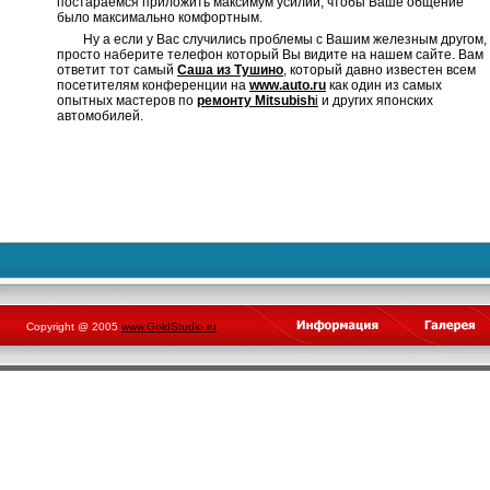
постараемся приложить максимум усилий, чтобы Ваше общение
было максимально комфортным.
Ну а если у Вас случились проблемы с Вашим железным другом,
просто наберите телефон который Вы видите на нашем сайте. Вам
ответит тот самый
Саша из Тушино
, который давно известен всем
посетителям конференции на
www.auto.ru
как один из самых
опытных мастеров по
ремонту Mitsubish
i
и других японских
автомобилей.
Copyright @ 2005
www.GoldStudio.ru